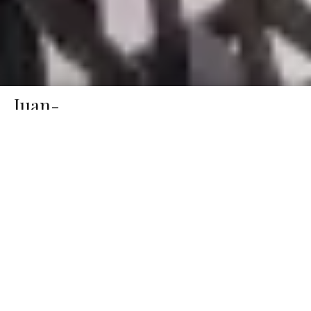
Juan-
Réf.
2
les-
3 pièces
600 000 €
2308
chambres
Pins
Informations complémentaires
Juan les Pins " plages au bout de la
rue " VENDU