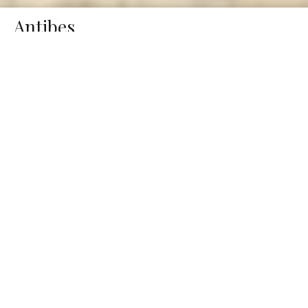
Antibes
Réf.
4
Cap
5 pièces
108 m²
900 000 €
2282
chambres
d'Antibes
Informations complémentaires
Orée Cap d'Antibes " SALIS " (
VENDU )
Située dans le quartier très prisé de la Salis à proximité du
centre ville d'Antibes.
Magnifique 4/5 pièces entièrement rénovée.